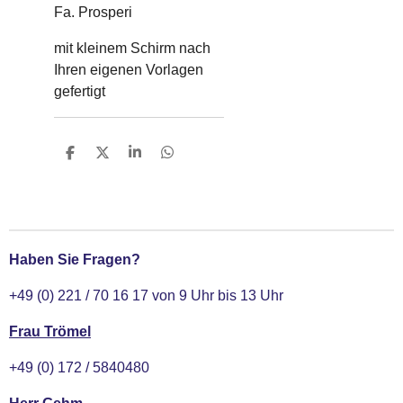
Fa. Prosperi
mit kleinem Schirm nach
Ihren eigenen Vorlagen
gefertigt
T
T
T
T
e
e
e
e
i
i
i
i
l
l
l
l
e
e
e
e
n
n
n
n
Haben Sie Fragen?
+49 (0) 221 / 70 16 17 von 9 Uhr bis 13 Uhr
Frau Trömel
+49 (0) 172 / 5840480