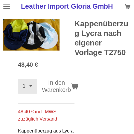
Leather Import Gloria GmbH
Zum
Hauptinhalt
springen
Kappenüberzu
g Lycra nach
eigener
Vorlage T2750
48,40 €
In den
Warenkorb
48,40 € incl. MWST
zuzüglich Versand
Kappenüberzug aus Lycra