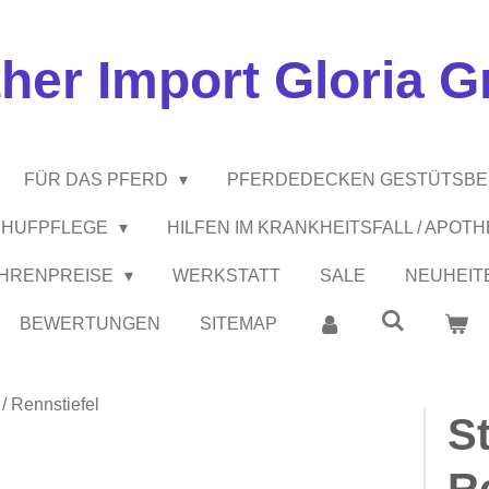
ther Import Gloria 
FÜR DAS PFERD
PFERDEDECKEN GESTÜTSB
 / HUFPFLEGE
HILFEN IM KRANKHEITSFALL / APOT
EHRENPREISE
WERKSTATT
SALE
NEUHEIT
BEWERTUNGEN
SITEMAP
 / Rennstiefel
St