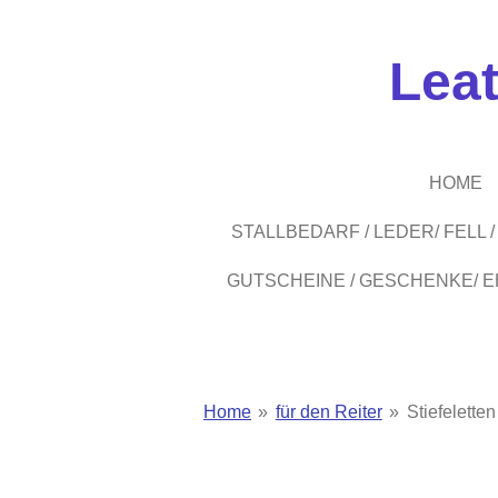
Zum
Hauptinhalt
Lea
springen
HOME
STALLBEDARF / LEDER/ FELL
GUTSCHEINE / GESCHENKE/ 
Home
»
für den Reiter
»
Stiefeletten