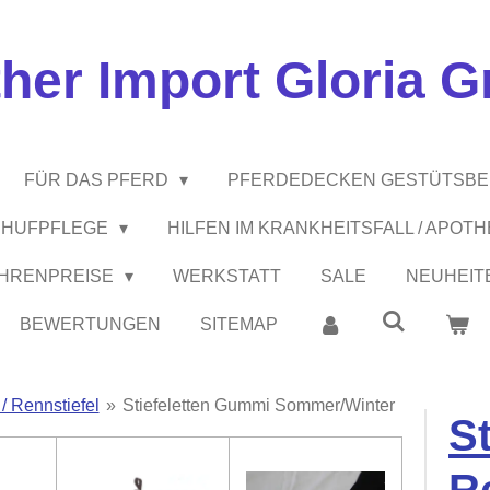
ther Import Gloria 
FÜR DAS PFERD
PFERDEDECKEN GESTÜTSB
 / HUFPFLEGE
HILFEN IM KRANKHEITSFALL / APOT
EHRENPREISE
WERKSTATT
SALE
NEUHEIT
BEWERTUNGEN
SITEMAP
 / Rennstiefel
»
Stiefeletten Gummi Sommer/Winter
St