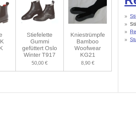
R
St
St
Ren
e
Stiefelette
Kniestrümpfe
St
 K
Gummi
Bamboo
K
gefüttert Oslo
Woofwear
Winter T917
KG21
50,00 €
8,90 €