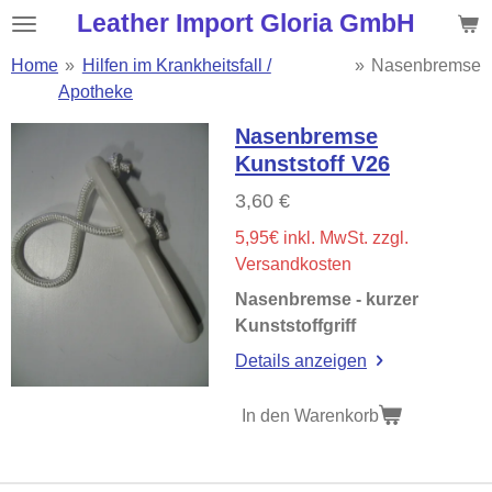
Leather Import Gloria GmbH
Zum
Hauptinhalt
Home
»
Hilfen im Krankheitsfall /
»
Nasenbremse
springen
Apotheke
Nasenbremse
Kunststoff V26
3,60 €
5,95€ inkl. MwSt. zzgl.
Versandkosten
Nasenbremse - kurzer
Kunststoffgriff
Details anzeigen
In den Warenkorb