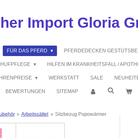
ther Import Gloria 
FÜR DAS PFERD
PFERDEDECKEN GESTÜTSB
 / HUFPFLEGE
HILFEN IM KRANKHEITSFALL / APOT
EHRENPREISE
WERKSTATT
SALE
NEUHEIT
BEWERTUNGEN
SITEMAP
Zubehör
»
Arbeitssättel
»
Sitzbezug Popowärmer