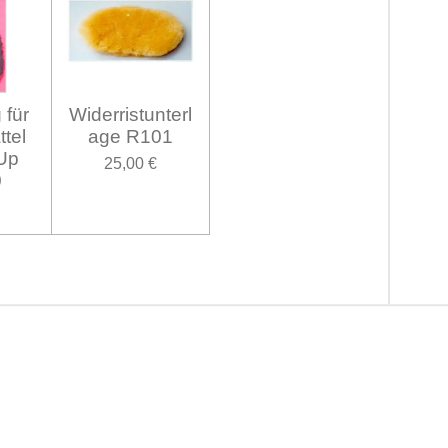
 für
Widerristunterl
ttel
age R101
Up
25,00 €
0