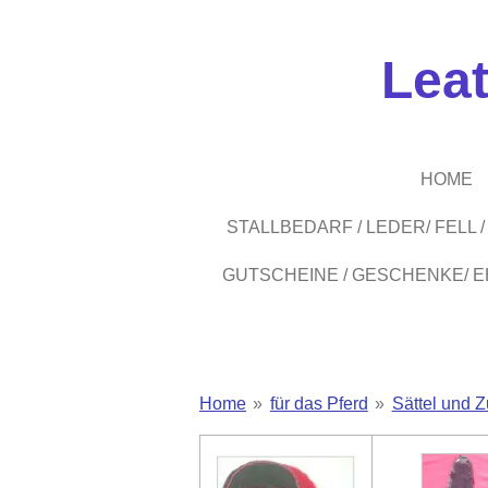
Zum
Hauptinhalt
Lea
springen
HOME
STALLBEDARF / LEDER/ FELL
GUTSCHEINE / GESCHENKE/ 
Home
»
für das Pferd
»
Sättel und 