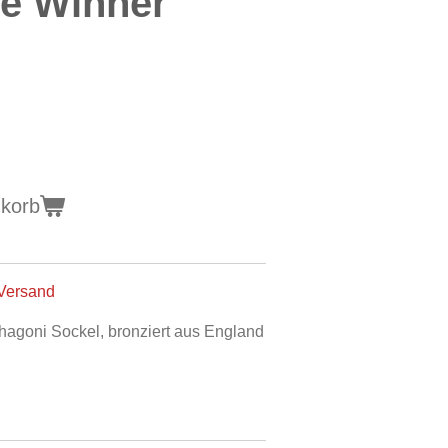
he Winner"
nkorb
Versand
hagoni Sockel, bronziert aus England