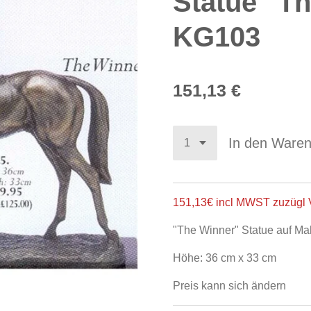
Statue "T
KG103
151,13 €
In den Ware
151,13€ incl MWST zuzügl 
"The Winner" Statue auf Ma
Höhe: 36 cm x 33 cm
Preis kann sich ändern