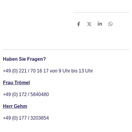
T
T
T
T
e
e
e
e
i
i
i
i
l
l
l
l
e
e
e
e
n
n
n
n
Haben Sie Fragen?
+49 (0) 221 / 70 16 17 von 9 Uhr bis 13 Uhr
Frau Trömel
+49 (0) 172 / 5840480
Herr Gehm
+49 (0) 177 / 3203854