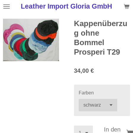
Leather Import Gloria GmbH
Zum
Hauptinhalt
springen
Kappenüberzu
g ohne
Bommel
Prosperi T29
34,00 €
Farben
In den