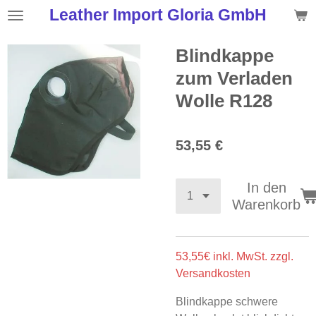
Leather Import Gloria GmbH
Zum
Hauptinhalt
springen
Blindkappe
zum Verladen
Wolle R128
53,55 €
In den
Warenkorb
53,55€ inkl. MwSt. zzgl.
Versandkosten
Blindkappe schwere