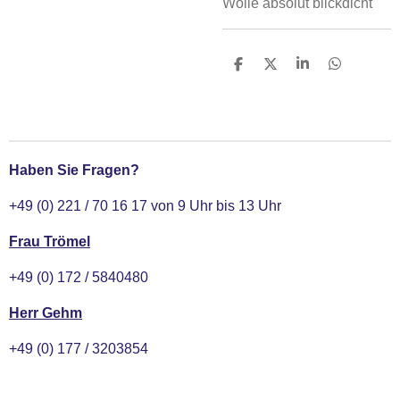
Wolle absolut blickdicht
T
T
T
T
e
e
e
e
i
i
i
i
l
l
l
l
e
e
e
e
n
n
n
n
Haben Sie Fragen?
+49 (0) 221 / 70 16 17 von 9 Uhr bis 13 Uhr
Frau Trömel
+49 (0) 172 / 5840480
Herr Gehm
+49 (0) 177 / 3203854