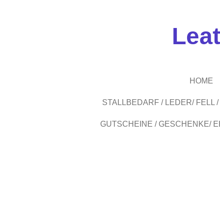
Zum
Hauptinhalt
Lea
springen
HOME
STALLBEDARF / LEDER/ FELL
GUTSCHEINE / GESCHENKE/ 