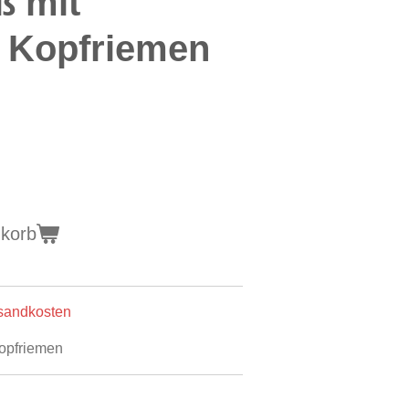
ß mit
f Kopfriemen
nkorb
rsandkosten
Kopfriemen