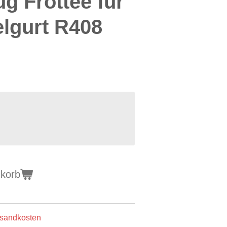
g Frottee für
elgurt R408
nkorb
ersandkosten