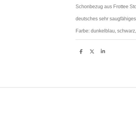
Schonbezug aus Frottee Stoff
deutsches sehr saugfähiges
Farbe: dunkelblau, schwarz,
T
T
T
e
e
e
i
i
i
l
l
l
e
e
e
n
n
n