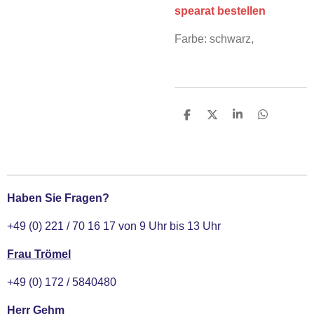
spearat bestellen
Farbe: schwarz,
T
T
T
T
e
e
e
e
i
i
i
i
l
l
l
l
e
e
e
e
n
n
n
n
Haben Sie Fragen?
+49 (0) 221 / 70 16 17 von 9 Uhr bis 13 Uhr
Frau Trömel
+49 (0) 172 / 5840480
Herr Gehm