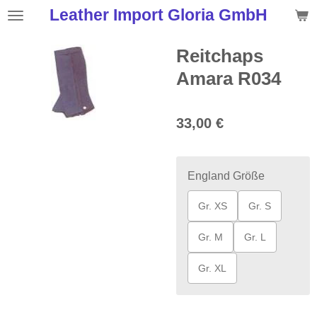
Leather Import Gloria GmbH
Zum
Hauptinhalt
springen
Reitchaps
Amara R034
33,00 €
England Größe
Gr. XS
Gr. S
Gr. M
Gr. L
Gr. XL