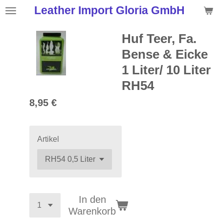
Leather Import Gloria GmbH
Zum
Hauptinhalt
springen
Huf Teer, Fa.
Bense & Eicke
1 Liter/ 10 Liter
RH54
8,95 €
Artikel
In den
Warenkorb