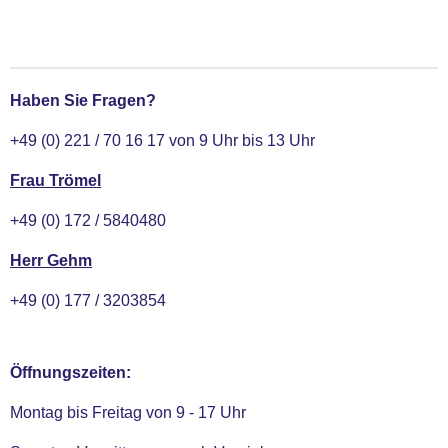
e
e
e
e
i
i
i
i
l
l
l
l
e
e
e
e
n
n
n
n
Haben Sie Fragen?
+49 (0) 221 / 70 16 17 von 9 Uhr bis 13 Uhr
Frau Trömel
+49 (0) 172 / 5840480
Herr Gehm
+49 (0) 177 / 3203854
Öffnungszeiten:
Montag bis Freitag von 9 - 17 Uhr