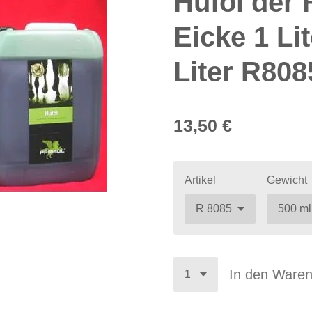
Huföl der 
Eicke 1 Lit
Liter R808
13,50 €
Artikel
Gewicht
In den Ware