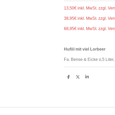
13,50€ inkl. MwSt. zzgl. Ver
38,95€ inkl. MwSt. zzgl. Ver
68,95€ inkl. MwSt. zzgl. Ve
Huföl mit viel Lorbeer
Fa. Bense & Eicke o,5 Liter, 1 
T
T
T
e
e
e
i
i
i
l
l
l
e
e
e
n
n
n