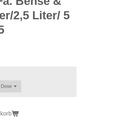
Fa. Bense &
er/2,5 Liter/ 5
5
nkorb