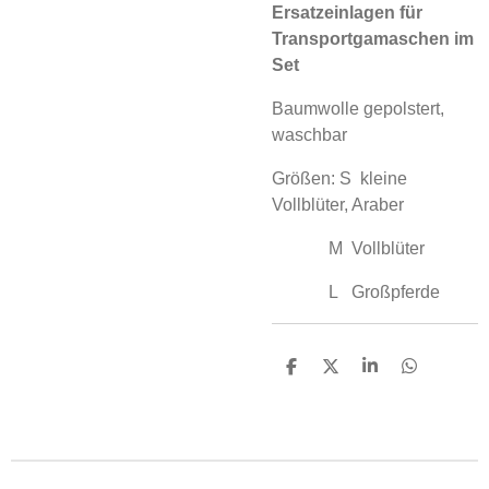
Ersatzeinlagen für
Transportgamaschen im
Set
Baumwolle gepolstert,
waschbar
Größen: S kleine
Vollblüter, Araber
M Vollblüter
L Großpferde
T
T
T
T
e
e
e
e
i
i
i
i
l
l
l
l
e
e
e
e
n
n
n
n