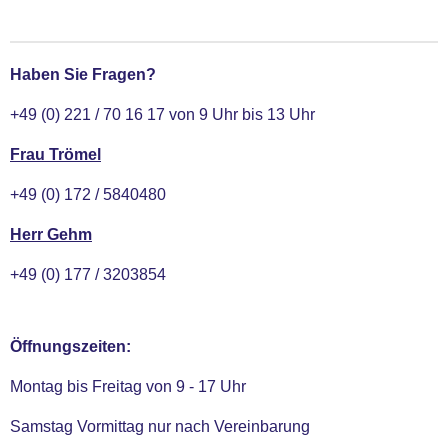
l
l
l
l
e
e
e
e
n
n
n
n
Haben Sie Fragen?
+49 (0) 221 / 70 16 17 von 9 Uhr bis 13 Uhr
Frau Trömel
+49 (0) 172 / 5840480
Herr Gehm
+49 (0) 177 / 3203854
Öffnungszeiten:
Montag bis Freitag von 9 - 17 Uhr
Samstag Vormittag nur nach Vereinbarung