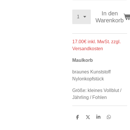
In den
Warenkorb
17.00€ inkl. MwSt. zzgl.
Versandkosten
Maulkorb
braunes Kunststoff
Nylonkopfstück
Größe: kleines Vollblut /
Jährling / Fohlen
T
T
T
T
e
e
e
e
i
i
i
i