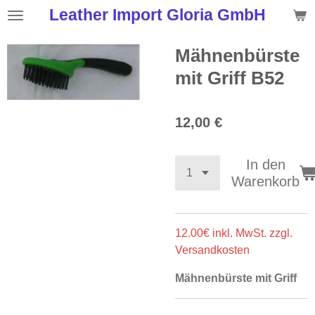
Leather Import Gloria GmbH
Zum
Hauptinhalt
springen
Mähnenbürste
mit Griff B52
12,00 €
In den
Warenkorb
12.00€ inkl. MwSt. zzgl.
Versandkosten
Mähnenbürste mit Griff