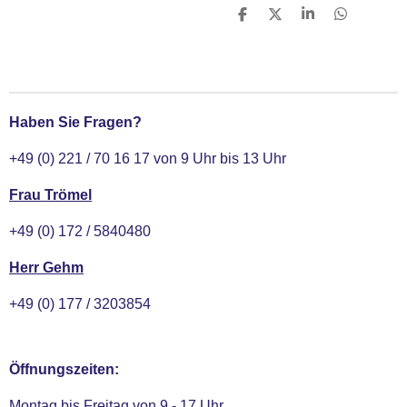
T
T
T
T
e
e
e
e
i
i
i
i
l
l
l
l
e
e
e
e
n
n
n
n
Haben Sie Fragen?
+49 (0) 221 / 70 16 17 von 9 Uhr bis 13 Uhr
Frau Trömel
+49 (0) 172 / 5840480
Herr Gehm
+49 (0) 177 / 3203854
Öffnungszeiten:
Montag bis Freitag von 9 - 17 Uhr