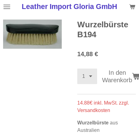
Leather Import Gloria GmbH
Zum
Hauptinhalt
springen
Wurzelbürste
B194
14,88 €
In den
Warenkorb
14.88€ inkl. MwSt. zzgl.
Versandkosten
Wurzelbürste
aus
Australien