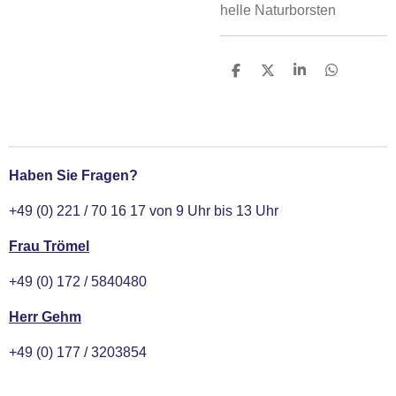
helle Naturborsten
T
T
T
T
e
e
e
e
i
i
i
i
l
l
l
l
e
e
e
e
n
n
n
n
Haben Sie Fragen?
+49 (0) 221 / 70 16 17 von 9 Uhr bis 13 Uhr
Frau Trömel
+49 (0) 172 / 5840480
Herr Gehm
+49 (0) 177 / 3203854