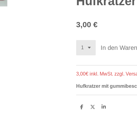
Hufkratze
3,00 €
In den Ware
3,00€ inkl. MwSt. zzgl. Ver
Hufkratzer mit gummibesc
T
T
T
e
e
e
i
i
i
l
l
l
e
e
e
n
n
n