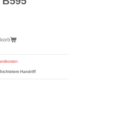
r B595
nkorb
sandkosten
hichtetem Handriff