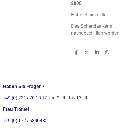
9000
Höhe: 3 mm mittel
Das Scherblatt kann
nachgeschliffen werden
T
T
T
T
e
e
e
e
i
i
i
i
l
l
l
l
e
e
e
e
n
n
n
n
Haben Sie Fragen?
+49 (0) 221 / 70 16 17 von 9 Uhr bis 13 Uhr
Frau Trömel
+49 (0) 172 / 5840480