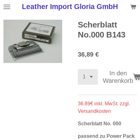
Leather Import Gloria GmbH
Zum
Hauptinhalt
springen
Scherblatt
No.000 B143
36,89 €
In den
Warenkorb
36.89€ inkl. MwSt. zzgl.
Versandkosten
Scherblatt No. 000
passend zu Power Pack