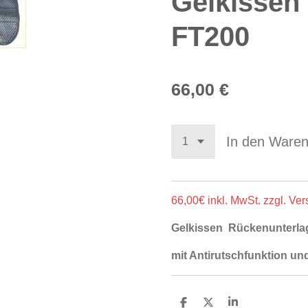
Gelkissen
FT200
66,00 €
In den Ware
66,00€ inkl. MwSt. zzgl. Ve
Gelkissen Rückenunterla
mit Antirutschfunktion un
T
T
T