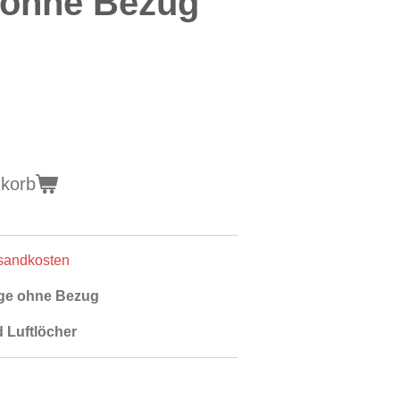
 ohne Bezug
nkorb
rsandkosten
ge ohne Bezug
d Luftlöcher