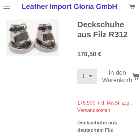
Leather Import Gloria GmbH
Zum
Hauptinhalt
springen
Deckschuhe
aus Filz R312
178,50 €
In den
Warenkorb
178.50€ inkl. MwSt. zzgl.
Versandkosten
Deckschuhe aus
deutschem Filz