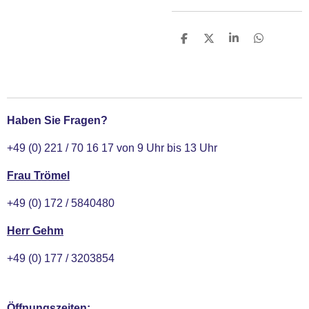
T
T
T
T
e
e
e
e
i
i
i
i
l
l
l
l
e
e
e
e
n
n
n
n
Haben Sie Fragen?
+49 (0) 221 / 70 16 17 von 9 Uhr bis 13 Uhr
Frau Trömel
+49 (0) 172 / 5840480
Herr Gehm
+49 (0) 177 / 3203854
Öffnungszeiten: