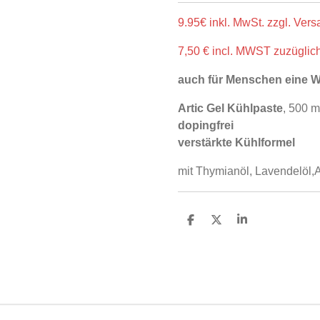
9.95€ inkl. MwSt. zzgl. Ve
7,50 € incl. MWST zuzügli
auch für Menschen eine W
Artic Gel Kühlpaste
, 500 m
dopingfrei
verstärkte Kühlformel
mit Thymianöl, Lavendelöl,A
T
T
T
e
e
e
i
i
i
l
l
l
e
e
e
n
n
n