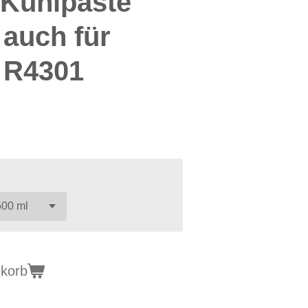
 Kühlpaste
 auch für
 R4301
nkorb