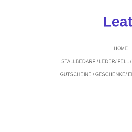
Zum
Hauptinhalt
Lea
springen
HOME
STALLBEDARF / LEDER/ FELL
GUTSCHEINE / GESCHENKE/ 