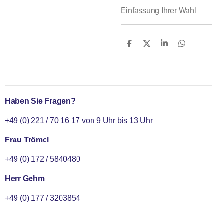
Einfassung Ihrer Wahl
T
T
T
T
e
e
e
e
i
i
i
i
l
l
l
l
e
e
e
e
n
n
n
n
Haben Sie Fragen?
+49 (0) 221 / 70 16 17 von 9 Uhr bis 13 Uhr
Frau Trömel
+49 (0) 172 / 5840480
Herr Gehm
+49 (0) 177 / 3203854