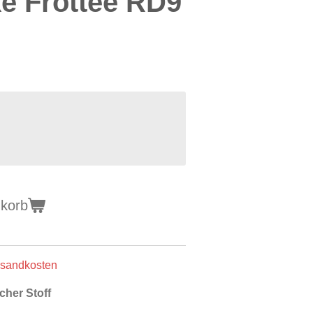
e Frottee RD9
nkorb
ersandkosten
cher Stoff