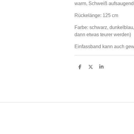
warm, Schweiß aufsaugend,l
Rückelänge: 125 cm
Farbe: schwarz, dunkelblau
dann etwas teurer werden)
Einfassband kann auch gew
T
T
T
e
e
e
i
i
i
l
l
l
e
e
e
n
n
n