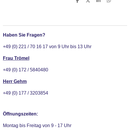
T
T
T
T
e
e
e
e
i
i
i
i
l
l
l
l
e
e
e
e
n
n
n
n
Haben Sie Fragen?
+49 (0) 221 / 70 16 17 von 9 Uhr bis 13 Uhr
Frau Trömel
+49 (0) 172 / 5840480
Herr Gehm
+49 (0) 177 / 3203854
Öffnungszeiten:
Montag bis Freitag von 9 - 17 Uhr