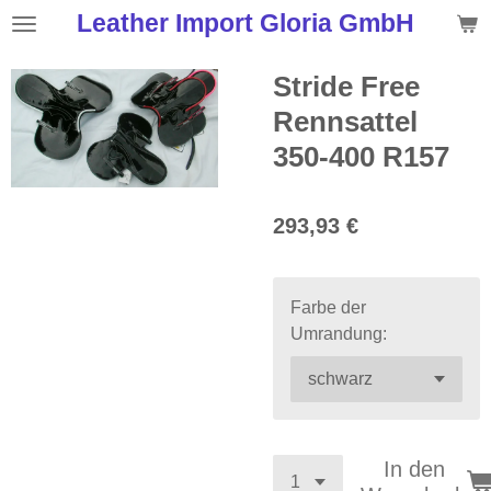
Leather Import Gloria GmbH
Zum
Hauptinhalt
springen
Stride Free
Rennsattel
350-400 R157
293,93 €
Farbe der
Umrandung:
In den