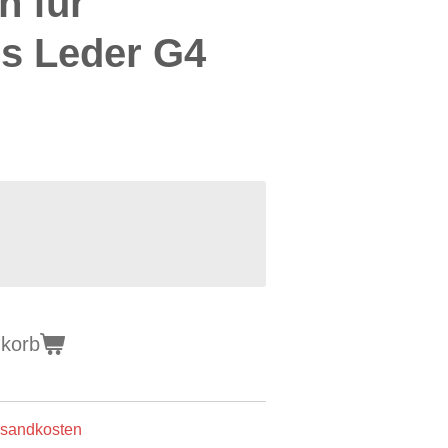
n für
ss Leder G4
nkorb
ersandkosten