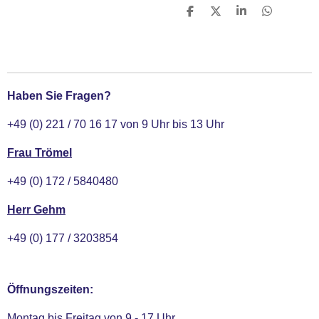
T
T
T
T
e
e
e
e
i
i
i
i
l
l
l
l
e
e
e
e
n
n
n
n
Haben Sie Fragen?
+49 (0) 221 / 70 16 17 von 9 Uhr bis 13 Uhr
Frau Trömel
+49 (0) 172 / 5840480
Herr Gehm
+49 (0) 177 / 3203854
Öffnungszeiten:
Montag bis Freitag von 9 - 17 Uhr