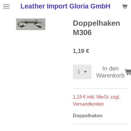
Leather Import Gloria GmbH
Zum
Hauptinhalt
springen
Doppelhaken
M306
1,19 €
In den
Warenkorb
1,19
€ inkl. MwSt. zzgl.
Versandkosten
Doppelhaken