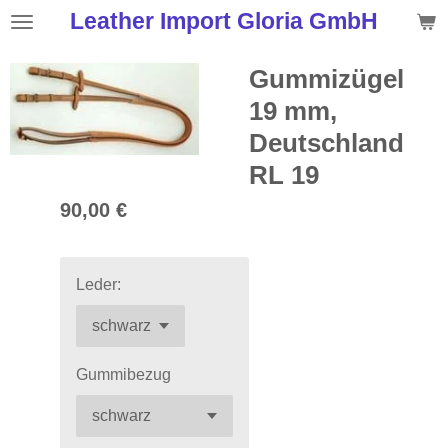
Leather Import Gloria GmbH
Zum
Hauptinhalt
springen
Gummizügel
19 mm,
Deutschland
RL 19
90,00 €
Leder:
Gummibezug