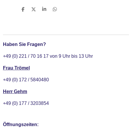
T
T
T
T
e
e
e
e
i
i
i
i
l
l
l
l
e
e
e
e
n
n
n
n
Haben Sie Fragen?
+49 (0) 221 / 70 16 17 von 9 Uhr bis 13 Uhr
Frau Trömel
+49 (0) 172 / 5840480
Herr Gehm
+49 (0) 177 / 3203854
Öffnungszeiten: