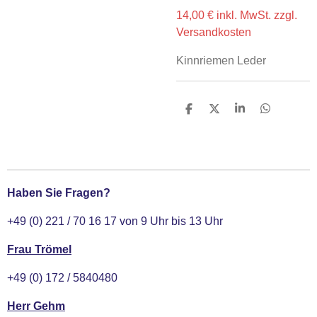
14,00 €
inkl. MwSt. zzgl.
Versandkosten
Kinnriemen Leder
T
T
T
T
e
e
e
e
i
i
i
i
l
l
l
l
e
e
e
e
n
n
n
n
Haben Sie Fragen?
+49 (0) 221 / 70 16 17 von 9 Uhr bis 13 Uhr
Frau Trömel
+49 (0) 172 / 5840480
Herr Gehm