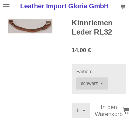
Leather Import Gloria GmbH
Zum
Hauptinhalt
springen
Kinnriemen
Leder RL32
14,00 €
Farben:
In den
Warenkorb