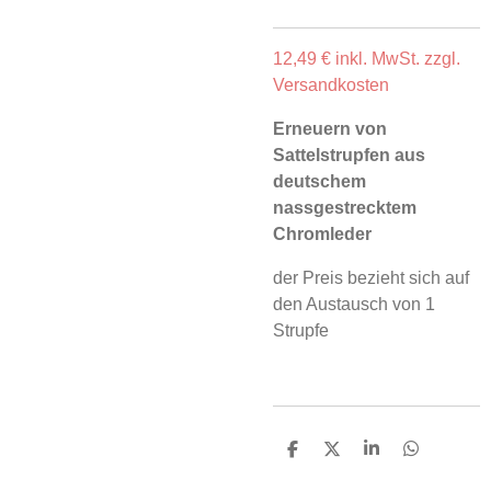
12,49 €
inkl. MwSt. zzgl.
Versandkosten
Erneuern von
Sattelstrupfen aus
deutschem
nassgestrecktem
Chromleder
der Preis bezieht sich auf
den Austausch von 1
Strupfe
T
T
T
T
e
e
e
e
i
i
i
i