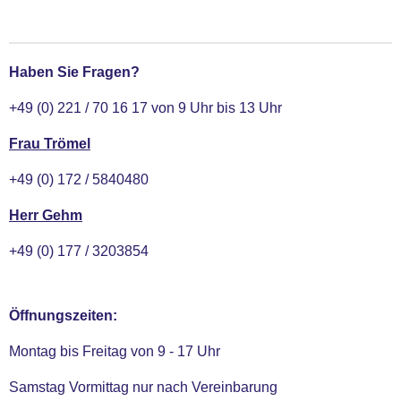
l
l
l
l
e
e
e
e
n
n
n
n
Haben Sie Fragen?
+49 (0) 221 / 70 16 17 von 9 Uhr bis 13 Uhr
Frau Trömel
+49 (0) 172 / 5840480
Herr Gehm
+49 (0) 177 / 3203854
Öffnungszeiten:
Montag bis Freitag von 9 - 17 Uhr
Samstag Vormittag nur nach Vereinbarung