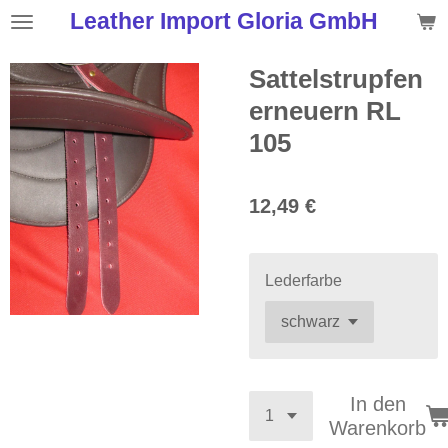
Leather Import Gloria GmbH
Zum
Hauptinhalt
springen
Sattelstrupfen
erneuern RL
105
12,49 €
Lederfarbe
In den
Warenkorb