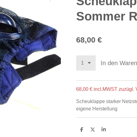
Scheuklap
Sommer R
68,00 €
In den Ware
68,00 € incl.MWST zuzügl.
Scheuklappe starker Netzsto
eigene Herstellung
T
T
T
e
e
e