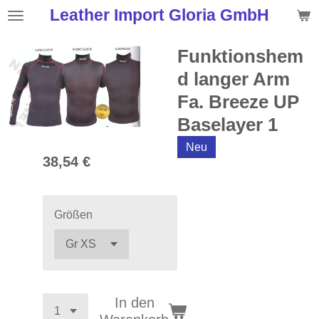
Leather Import Gloria GmbH
Zum
Hauptinhalt
springen
Funktionshem
d langer Arm
Fa. Breeze UP
Baselayer 1
Neu
38,54 €
Größen
In den