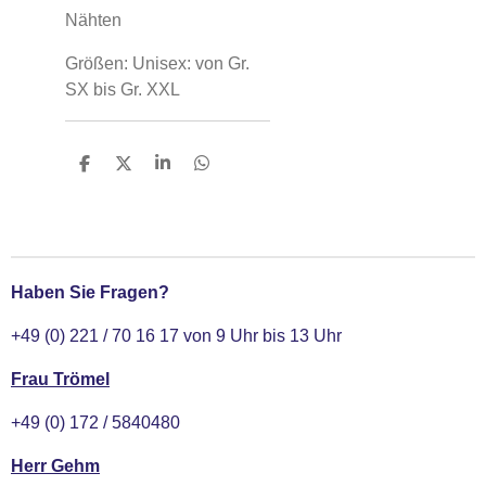
Nähten
Größen: Unisex: von Gr.
SX bis Gr. XXL
T
T
T
T
e
e
e
e
i
i
i
i
l
l
l
l
e
e
e
e
n
n
n
n
Haben Sie Fragen?
+49 (0) 221 / 70 16 17 von 9 Uhr bis 13 Uhr
Frau Trömel
+49 (0) 172 / 5840480
Herr Gehm