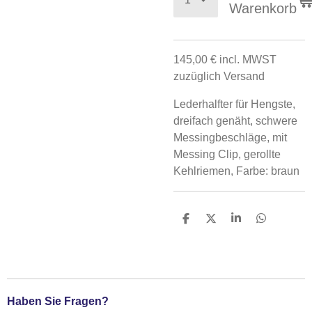
Warenkorb
145,00 € incl. MWST
zuzüglich Versand
Lederhalfter für Hengste,
dreifach genäht, schwere
Messingbeschläge, mit
Messing Clip, gerollte
Kehlriemen, Farbe: braun
T
T
T
T
e
e
e
e
i
i
i
i
l
l
l
l
e
e
e
e
n
n
n
n
Haben Sie Fragen?