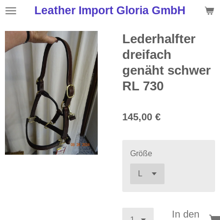
Leather Import Gloria GmbH
Zum
Hauptinhalt
springen
Lederhalfter
dreifach
genäht schwer
RL 730
145,00 €
Größe
In den