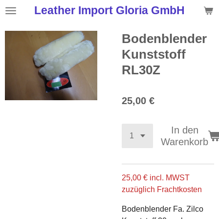
Leather Import Gloria GmbH
Zum
Hauptinhalt
springen
Bodenblender
Kunststoff
RL30Z
25,00 €
In den
Warenkorb
25,00 € incl. MWST
zuzüglich Frachtkosten
Bodenblender Fa. Zilco