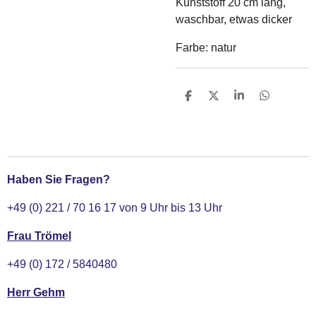
Kunststoff 20 cm lang,
waschbar, etwas dicker
Farbe: natur
T
T
T
T
e
e
e
e
i
i
i
i
l
l
l
l
e
e
e
e
n
n
n
n
Haben Sie Fragen?
+49 (0) 221 / 70 16 17 von 9 Uhr bis 13 Uhr
Frau Trömel
+49 (0) 172 / 5840480
Herr Gehm